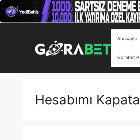
İçeriğe
atla
Anasayfa
Gorabet P
Hesabımı Kapatab