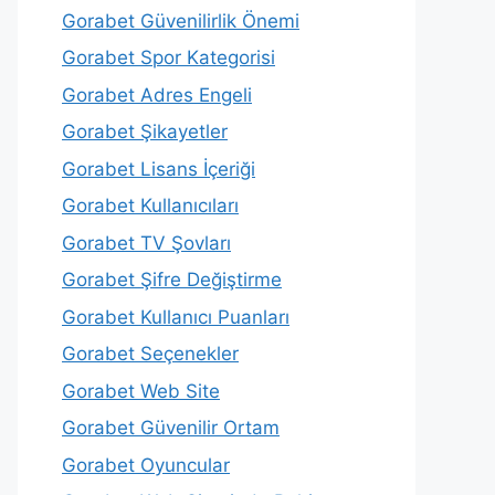
Gorabet Güvenilirlik Önemi
Gorabet Spor Kategorisi
Gorabet Adres Engeli
Gorabet Şikayetler
Gorabet Lisans İçeriği
Gorabet Kullanıcıları
Gorabet TV Şovları
Gorabet Şifre Değiştirme
Gorabet Kullanıcı Puanları
Gorabet Seçenekler
Gorabet Web Site
Gorabet Güvenilir Ortam
Gorabet Oyuncular