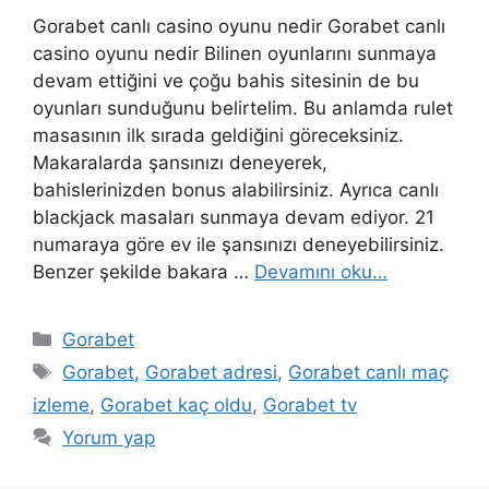
Gorabet canlı casino oyunu nedir Gorabet canlı
casino oyunu nedir Bilinen oyunlarını sunmaya
devam ettiğini ve çoğu bahis sitesinin de bu
oyunları sunduğunu belirtelim. Bu anlamda rulet
masasının ilk sırada geldiğini göreceksiniz.
Makaralarda şansınızı deneyerek,
bahislerinizden bonus alabilirsiniz. Ayrıca canlı
blackjack masaları sunmaya devam ediyor. 21
numaraya göre ev ile şansınızı deneyebilirsiniz.
Benzer şekilde bakara …
Devamını oku…
Kategoriler
Gorabet
Etiketler
Gorabet
,
Gorabet adresi
,
Gorabet canlı maç
izleme
,
Gorabet kaç oldu
,
Gorabet tv
Yorum yap