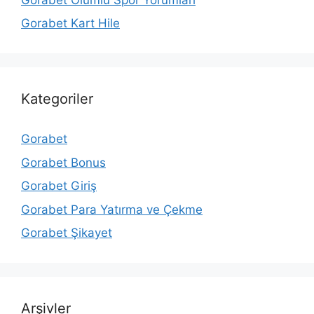
Gorabet Kart Hile
Kategoriler
Gorabet
Gorabet Bonus
Gorabet Giriş
Gorabet Para Yatırma ve Çekme
Gorabet Şikayet
Arşivler