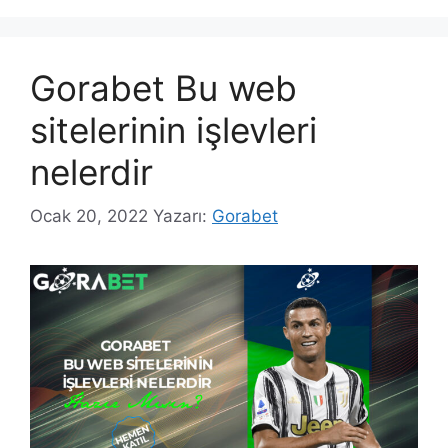
Gorabet Bu web
sitelerinin işlevleri
nelerdir
Ocak 20, 2022
Yazarı:
Gorabet