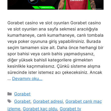
Gorabet casino ve slot oyunları Gorabet casino
ve slot oyunları ana sayfa sekmesi aracılığıyla
kumarhaneye, canlı kumarhaneye, canlı tombala
veya poker oyununa giriş yapabilirsiniz. Burada
seçim tamamen size ait. Daha önce herhangi bir
spor bahisi veya canlı bahis yapmadıysanız,
diğer yüksek bahisli kategorilere girmekten
kesinlikle kaçınmalısınız. Çünkü sisteme alışma
sürecinde ister istemez acı çekeceksiniz. Ancak
…
Devamını oku…
Kategoriler
Gorabet
Etiketler
Gorabet
,
Gorabet adresi
,
Gorabet canlı maç
izleme
,
Gorabet kaç oldu
,
Gorabet tv