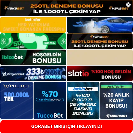
×
GORABET GİRİŞ İÇİN TIKLAYINIZ!