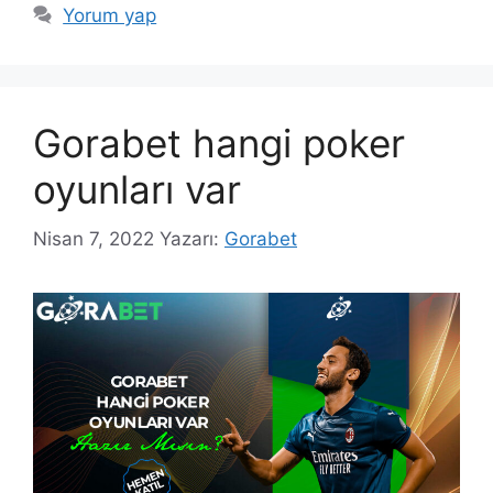
Yorum yap
Gorabet hangi poker
oyunları var
Nisan 7, 2022
Yazarı:
Gorabet