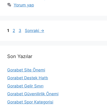
Yorum yap
Sayfa
Sayfa
Sayfa
1
2
3
Sonraki
→
Son Yazılar
Gorabet Site Önemi
Gorabet Destek Hattı
Gorabet Gelir Sınırı
Gorabet Güvenilirlik Önemi
Gorabet Spor Kategorisi