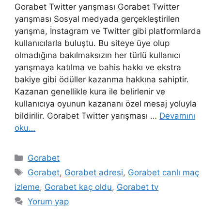
Gorabet Twitter yarışması Gorabet Twitter
yarışması Sosyal medyada gerçekleştirilen
yarışma, İnstagram ve Twitter gibi platformlarda
kullanıcılarla buluştu. Bu siteye üye olup
olmadığına bakılmaksızın her türlü kullanıcı
yarışmaya katılma ve bahis hakkı ve ekstra
bakiye gibi ödüller kazanma hakkına sahiptir.
Kazanan genellikle kura ile belirlenir ve
kullanıcıya oyunun kazananı özel mesaj yoluyla
bildirilir. Gorabet Twitter yarışması …
Devamını
oku…
Kategoriler
Gorabet
Etiketler
Gorabet
,
Gorabet adresi
,
Gorabet canlı maç
izleme
,
Gorabet kaç oldu
,
Gorabet tv
Yorum yap