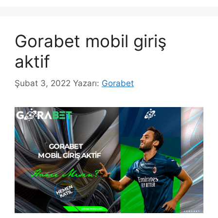
Gorabet mobil giriş
aktif
Şubat 3, 2022
Yazarı:
Gorabet