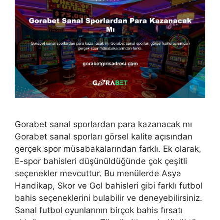
Gorabet sanal sporlardan para kazanacak mı
Gorabet sanal sporları görsel kalite açısından
gerçek spor müsabakalarından farklı. Ek olarak,
E-spor bahisleri düşünüldüğünde çok çeşitli
seçenekler mevcuttur. Bu menülerde Asya
Handikap, Skor ve Gol bahisleri gibi farklı futbol
bahis seçeneklerini bulabilir ve deneyebilirsiniz.
Sanal futbol oyunlarının birçok bahis fırsatı