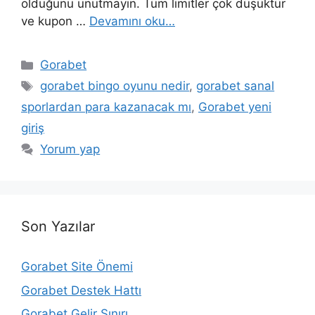
olduğunu unutmayın. Tüm limitler çok düşüktür
ve kupon …
Devamını oku…
Kategoriler
Gorabet
Etiketler
gorabet bingo oyunu nedir
,
gorabet sanal
sporlardan para kazanacak mı
,
Gorabet yeni
giriş
Yorum yap
Son Yazılar
Gorabet Site Önemi
Gorabet Destek Hattı
Gorabet Gelir Sınırı