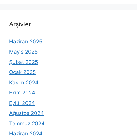
Arşivler
Haziran 2025
Mayıs 2025
Şubat 2025
Ocak 2025
Kasım 2024
Ekim 2024
Eylül 2024
Ağustos 2024
Temmuz 2024
Haziran 2024