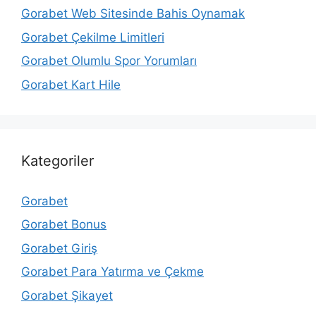
Gorabet Web Sitesinde Bahis Oynamak
Gorabet Çekilme Limitleri
Gorabet Olumlu Spor Yorumları
Gorabet Kart Hile
Kategoriler
Gorabet
Gorabet Bonus
Gorabet Giriş
Gorabet Para Yatırma ve Çekme
Gorabet Şikayet