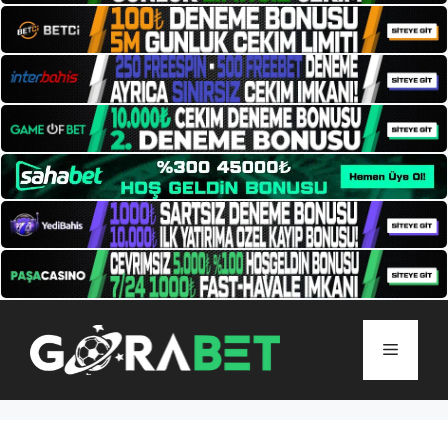
İçeriğe
atla
Menü