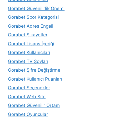
Gorabet Güvenilirlik Önemi
Gorabet Spor Kategorisi
Gorabet Adres Engeli
Gorabet Şikayetler
Gorabet Lisans İçeriği
Gorabet Kullanıcıları
Gorabet TV Şovları
Gorabet Şifre Değiştirme
Gorabet Kullanıcı Puanları
Gorabet Seçenekler
Gorabet Web Site
Gorabet Güvenilir Ortam
Gorabet Oyuncular