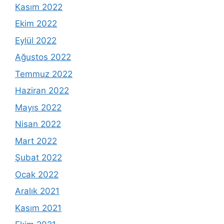
Kasım 2022
Ekim 2022
Eylül 2022
Ağustos 2022
Temmuz 2022
Haziran 2022
Mayıs 2022
Nisan 2022
Mart 2022
Şubat 2022
Ocak 2022
Aralık 2021
Kasım 2021