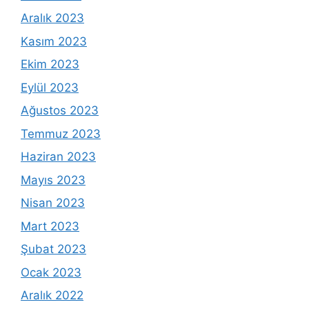
Aralık 2023
Kasım 2023
Ekim 2023
Eylül 2023
Ağustos 2023
Temmuz 2023
Haziran 2023
Mayıs 2023
Nisan 2023
Mart 2023
Şubat 2023
Ocak 2023
Aralık 2022