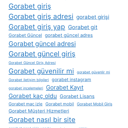
Gorabet giriş
Gorabet giriş adresi
gorabet girişi
Gorabet giriş yap
Gorabet git
gorabet güncel adres
Gorabet Güncel
Gorabet güncel adresi
Gorabet güncel giriş
Gorabet Güncel Giriş Adresi
Gorabet güvenilir mi
gorabet güvenlir mi
gorabet instagram
Gorabet iletişim bilgileri
Gorabet Kayıt
gorabet i̇ncelemeleri
Gorabet kaç oldu
Gorabet Lisans
Gorabet maç izle
Gorabet mobil
Gorabet Mobil Giriş
Gorabet Müşteri Hizmetleri
Gorabet nasıl bir site