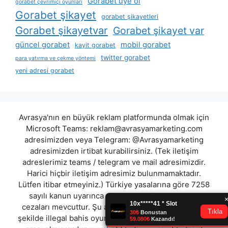
Gorabet üye ol
gorabet çevrimiçi oyunları
Gorabet şikayet
gorabet şikayetleri
Gorabet şikayetvar
Gorabet şikayet var
güncel gorabet
mobil gorabet
kayit gorabet
twitter gorabet
para yatırma ve çekme yöntemi
yeni adresi gorabet
Avrasya'nın en büyük reklam platformunda olmak için
Microsoft Teams:
reklam@avrasyamarketing.com
adresimizden veya Telegram: @Avrasyamarketing
adresimizden irtibat kurabilirsiniz. (Tek iletişim
adreslerimiz teams / telegram ve mail adresimizdir.
Harici hiçbir iletişim adresimiz bulunmamaktadır.
Lütfen itibar etmeyiniz.) Türkiye yasalarına göre 7258
sayılı kanun uyarınca yasa dışı bahis oynamanın
cezaları mevcuttur. Şu an bulunduğunuz site hiç bir
şekilde illegal bahis oyunları oynatmıyor ve oynamaya