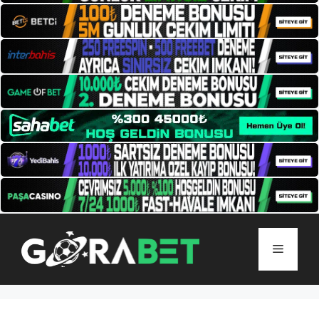
İçeriğe
atla
Menü