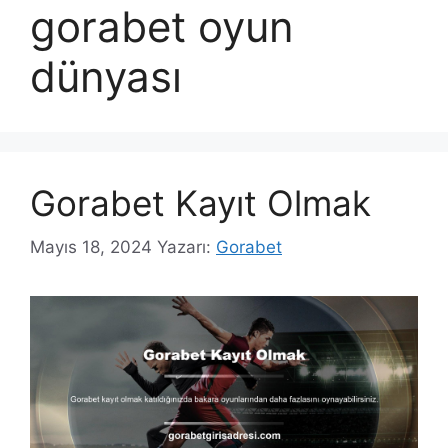
gorabet oyun
dünyası
Gorabet Kayıt Olmak
Mayıs 18, 2024
Yazarı:
Gorabet