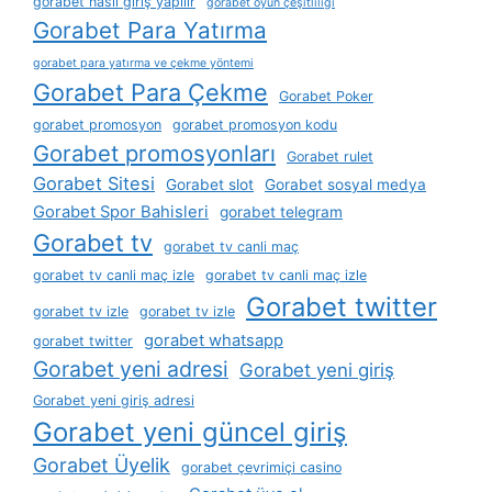
gorabet nasıl giriş yapılır
gorabet oyun çeşitliliği
Gorabet Para Yatırma
gorabet para yatırma ve çekme yöntemi
Gorabet Para Çekme
Gorabet Poker
gorabet promosyon
gorabet promosyon kodu
Gorabet promosyonları
Gorabet rulet
Gorabet Sitesi
Gorabet slot
Gorabet sosyal medya
Gorabet Spor Bahisleri
gorabet telegram
Gorabet tv
gorabet tv canli maç
gorabet tv canli maç izle
gorabet tv canli maç izle
Gorabet twitter
gorabet tv izle
gorabet tv izle
gorabet whatsapp
gorabet twitter
Gorabet yeni adresi
Gorabet yeni giriş
Gorabet yeni giriş adresi
Gorabet yeni güncel giriş
Gorabet Üyelik
gorabet çevrimiçi casino