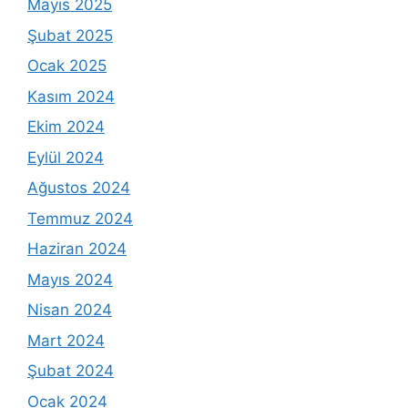
Mayıs 2025
Şubat 2025
Ocak 2025
Kasım 2024
Ekim 2024
Eylül 2024
Ağustos 2024
Temmuz 2024
Haziran 2024
Mayıs 2024
Nisan 2024
Mart 2024
Şubat 2024
Ocak 2024