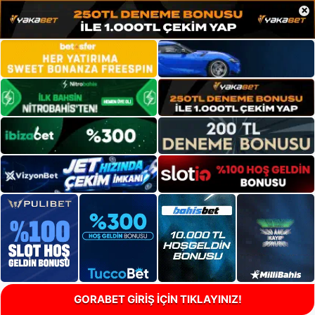
×
GORABET GİRİŞ İÇİN TIKLAYINIZ!