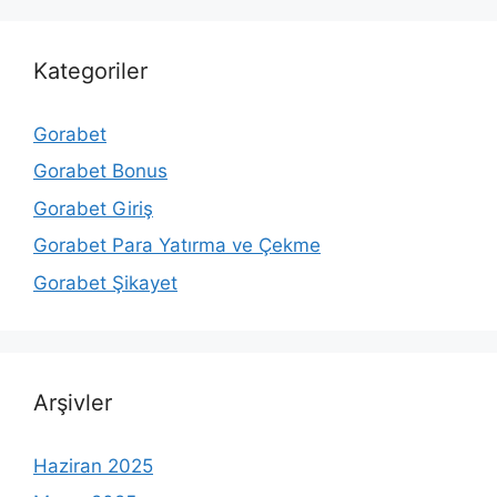
Kategoriler
Gorabet
Gorabet Bonus
Gorabet Giriş
Gorabet Para Yatırma ve Çekme
Gorabet Şikayet
Arşivler
Haziran 2025