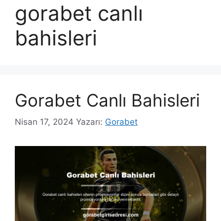
gorabet canlı
bahisleri
Gorabet Canlı Bahisleri
Nisan 17, 2024
Yazarı:
Gorabet