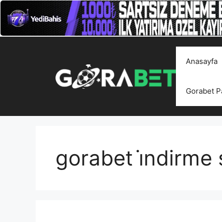
İçeriğe
atla
Anasayfa
Gorabet P
gorabet i̇ndirme 