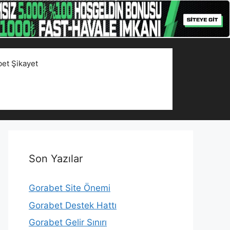
et Şikayet
Son Yazılar
Gorabet Site Önemi
Gorabet Destek Hattı
Gorabet Gelir Sınırı