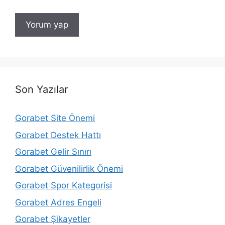
Son Yazılar
Gorabet Site Önemi
Gorabet Destek Hattı
Gorabet Gelir Sınırı
Gorabet Güvenilirlik Önemi
Gorabet Spor Kategorisi
Gorabet Adres Engeli
Gorabet Şikayetler