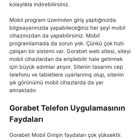
kolaylıkla indirebilirsiniz.
Mobil program üzerinden giriş yaptığınızda
bilgisayarınızda yapabileceğiniz her şeyi mobil
cihazınızdan da yapabilirsiniz. Mobil
programlamada da sorun yok. Çünkü çok hızlı
çalışan bir sistemi var. Gorabet web sitesi, siteyi
mobil cihazlardan da erişilebilir hale getirmek
için büyük adımlar atıyor. Sitenin tasarımı cep
telefonu ve tabletlere uyarlanmış olup, sitenin
şık görünümü mobil cihazlarda da yer
almaktadır.
Gorabet Telefon Uygulamasının
Faydaları
Gorabet Mobil Girişin faydaları çok yüksektir.