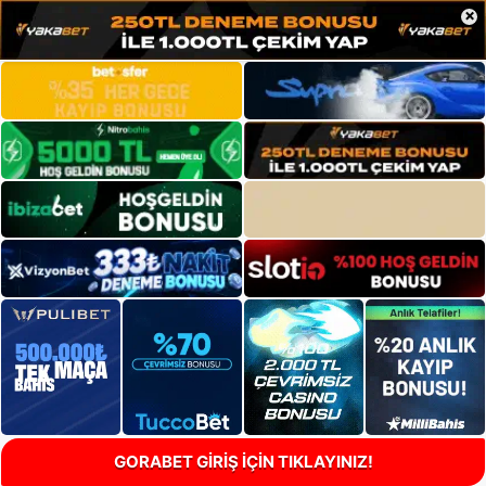
×
GORABET GİRİŞ İÇİN TIKLAYINIZ!