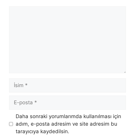
Yorum
İsim
E-
posta
İnternet
Daha sonraki yorumlarımda kullanılması için
sitesi
adım, e-posta adresim ve site adresim bu
tarayıcıya kaydedilsin.