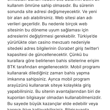
kullanım ömrüne sahip olmasıdır. Bu sürenin
sonunda site adresi değişmeyecektir. Ve yeni
bir alan adı alabilirsiniz. Web sitesi alan adı
verileri geçerlidir. Bu nedenle birçok web
sitesinin bu döneme uyum sağlaması için
adreslerini değiştirmesi gerekebilir. Türkiye’de
yürürlükte olan casino mevzuatı nedeniyle
sitedeki adres bilgilerinin
Gorabet giriş twitter’ı
kapasitesi de güncellenecektir. Çünkü bu
kurallara göre belirlenen bahis sitelerine erişim
BTK tarafından engellenecektir. Mobil programı
kullanarak dilediğiniz zaman bahis yapma
imkanına sahipsiniz. Ayrıca mobil program
arayüzünü kullanarak siteye kolaylıkla giriş
yapabilirsiniz. Bu sitenin avantajlarından biri de
kuponları bilgisayar olmadan kullanabilmenizdir.
Bu sayede büyük kazançlar elde edebilir veya
karınızı ikiye katlayabilirsiniz. Bilgisayarda