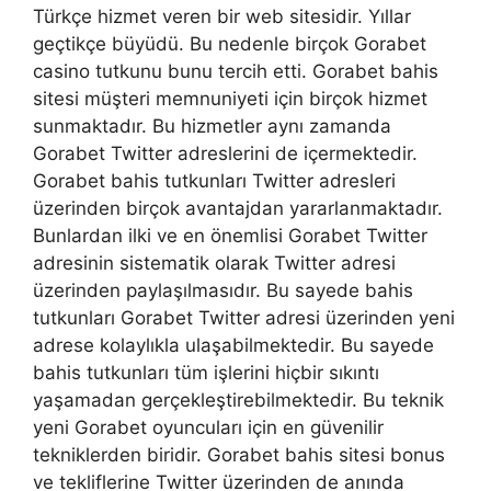
Türkçe hizmet veren bir web sitesidir. Yıllar
geçtikçe büyüdü. Bu nedenle birçok Gorabet
casino tutkunu bunu tercih etti. Gorabet bahis
sitesi müşteri memnuniyeti için birçok hizmet
sunmaktadır. Bu hizmetler aynı zamanda
Gorabet Twitter adreslerini de içermektedir.
Gorabet bahis tutkunları Twitter adresleri
üzerinden birçok avantajdan yararlanmaktadır.
Bunlardan ilki ve en önemlisi Gorabet Twitter
adresinin sistematik olarak Twitter adresi
üzerinden paylaşılmasıdır. Bu sayede bahis
tutkunları Gorabet Twitter adresi üzerinden yeni
adrese kolaylıkla ulaşabilmektedir. Bu sayede
bahis tutkunları tüm işlerini hiçbir sıkıntı
yaşamadan gerçekleştirebilmektedir. Bu teknik
yeni Gorabet oyuncuları için en güvenilir
tekniklerden biridir. Gorabet bahis sitesi bonus
ve tekliflerine Twitter üzerinden de anında