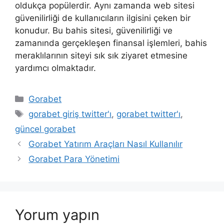
oldukça popülerdir. Aynı zamanda web sitesi
güvenilirliği de kullanıcıların ilgisini çeken bir
konudur. Bu bahis sitesi, güvenilirliği ve
zamanında gerçekleşen finansal işlemleri, bahis
meraklılarının siteyi sık sık ziyaret etmesine
yardımcı olmaktadır.
Kategoriler
Gorabet
Etiketler
gorabet giriş twitter'ı
,
gorabet twitter'ı
,
güncel gorabet
Gorabet Yatırım Araçları Nasıl Kullanılır
Gorabet Para Yönetimi
Yorum yapın