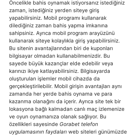
Öncelikle bahis oynamak istiyorsanız istediğiniz
zaman, istediğiniz yerden siteye giriş
yapabilirsiniz. Mobil programı kullanarak
dilediğiniz zaman bahis yapma imkanına
sahipsiniz. Ayrıca mobil program arayüzünü
kullanarak siteye kolaylıkla giriş yapabilirsiniz.
Bu sitenin avantajlarından biri de kuponları
bilgisayar olmadan kullanabilmenizdir. Bu
sayede büyük kazançlar elde edebilir veya
karınızı ikiye katlayabilirsiniz. Bilgisayarda
oluşturulan işlemler mobil cihazda da
gerçekleştirilebilir. Mobil girişin avantajları aynı
zamanda her yerde bahis oynama ve para
kazanma olanağını da içerir. Ayrıca site tek bir
lokasyona bağlı kalmadan canlı maç izlemenize
ve oyun oynamanıza olanak sağlıyor. Bu
özellikleri sayesinde
Gorabet telefon
uygulamasının faydaları
web siteleri günümüzde