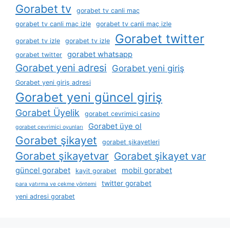
Gorabet tv
gorabet tv canli maç
gorabet tv canli maç izle
gorabet tv canli maç izle
Gorabet twitter
gorabet tv izle
gorabet tv izle
gorabet whatsapp
gorabet twitter
Gorabet yeni adresi
Gorabet yeni giriş
Gorabet yeni giriş adresi
Gorabet yeni güncel giriş
Gorabet Üyelik
gorabet çevrimiçi casino
Gorabet üye ol
gorabet çevrimiçi oyunları
Gorabet şikayet
gorabet şikayetleri
Gorabet şikayetvar
Gorabet şikayet var
güncel gorabet
mobil gorabet
kayit gorabet
twitter gorabet
para yatırma ve çekme yöntemi
yeni adresi gorabet