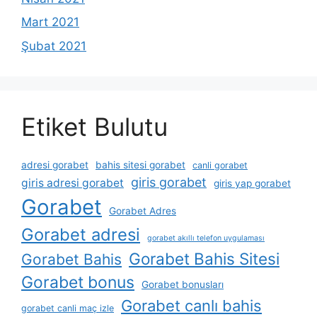
Mart 2021
Şubat 2021
Etiket Bulutu
adresi gorabet
bahis sitesi gorabet
canli gorabet
giris gorabet
giris adresi gorabet
giris yap gorabet
Gorabet
Gorabet Adres
Gorabet adresi
gorabet akıllı telefon uygulaması
Gorabet Bahis Sitesi
Gorabet Bahis
Gorabet bonus
Gorabet bonusları
Gorabet canlı bahis
gorabet canli maç izle