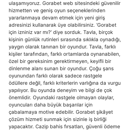
ulaşamıyoruz. Gorabet web sitesindeki güvenilir
hizmetten ve geniş oyun seçeneklerinden
yararlanmaya devam etmek için yeni giriş
adresinizi kullanarak üye olabilirsiniz. ‘Gorabet
için izniniz var mı?’ diye sorduk. Tavla, birçok
kişinin günlük rutinleri sırasında sıklıkla oynadığı,
yaygın olarak tanınan bir oyundur. Tavla, farklı
kişiler tarafından, farklı ortamlarda oynanabilen,
özel bir gereksinim gerektirmeyen, keyifli bir
dinlenme alanı sunan bir oyundur. Çoğu şans
oyunundan farklı olarak sadece rastgele
ödüllere değil, farklı kriterlerin varlığına da vurgu
yapılıyor. Bu oyunda deneyim ve bilgi de çok
önemlidir. Oyundaki rastgele olmayan olaylar,
oyuncuları daha büyük başarılar için
çabalamaya motive edebilir. Gorabet şikâyet
çözüm hizmeti sunmak için sizinle iş birliği
yapacaktır. Cazip bahis fırsatları, güvenli ödeme