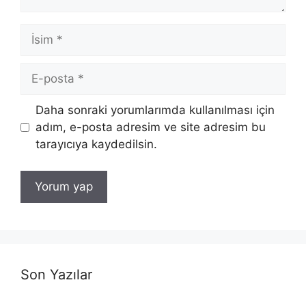
İsim
E-
posta
İnternet
Daha sonraki yorumlarımda kullanılması için
sitesi
adım, e-posta adresim ve site adresim bu
tarayıcıya kaydedilsin.
Son Yazılar