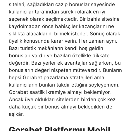
siteleri, sağladıkları cazip bonuslar sayesinde
kullanıcılar tarafından sürekli olarak en iyi
seçenek olarak seçilmektedir. Bir bahis sitesine
kaydolmadan önce bahisçiler kazançlarını ne
sıklıkta alacaklarını bilmek isterler. Sonuç olarak
üyelik konusunda karar verin. Her zaman aynı.
Bazı turistik mekânların kendi hoş geldin
bonusları vardır ve bazıları özellikle dikkate
değerdir. Bazı yerler ek avantajlar sağlarken, bu
bonusların değeri nispeten mütevazıdır. Bunların
hepsi Gorabet pazarlama stratejileri ama
kullanıcıların bunları takdir ettiğini söyleyemem.
Gorabet saatlik ikramiye almayı beklemiyor.
Ancak üye oldukları sitelerden birden çok kez
daha küçük bir bonus almayı bekledikleri de
aşikâr.
Gorabet Platformu Mobil