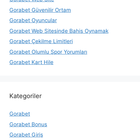
Gorabet Güvenilir Ortam
Gorabet Oyuncular
Gorabet Web Sitesinde Bahis Oynamak
Gorabet Çekilme Limitleri
Gorabet Olumlu Spor Yorumları
Gorabet Kart Hile
Kategoriler
Gorabet
Gorabet Bonus
Gorabet Giriş