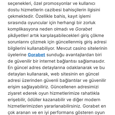
seçenekleri, özel promosyonlar ve kullanıcı
dostu hizmetlerin cazibesi bahisçilerin ilgisini
çekmektedir. Özellikle bahis, kayıt işlemi
sırasında oyuncular için herhangi bir zorluk
komplikasyona neden olmadı ve
Gorabet
şikâyetleri
artık karşılaşabilecekleri giriş çökme
sorunlarını çözmek için güncellenmiş giriş adresi
bilgilerini kullanabiliyor. Mevcut casino sitelerinin
üyelerine
Gorabet
sunduğu avantajlardan biri
de güvenilir bir internet bağlantısı sağlamasıdır.
En güncel adres detaylarına odaklanarak ve bu
detayları kullanarak, web sitesinin en güncel
adresi üzerinden güvenli bağlantılar ve güvenilir
erişim sağlayabiliriz. Güncellenen adresimizi
ziyaret ederek oyun hizmetlerimize rahatlıkla
erişebilir, ödüller kazanabilir ve diğer modern
hizmetlerimizden yararlanabilirsiniz. Gorabet en
çok aranan ve en iyi performans gösteren oyun