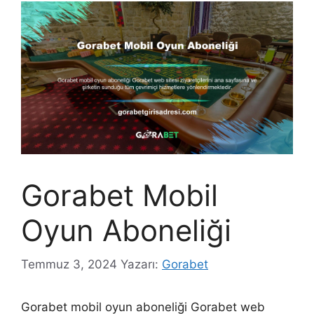
Gorabet Mobil
Oyun Aboneliği
Temmuz 3, 2024
Yazarı:
Gorabet
Gorabet mobil oyun aboneliği Gorabet web