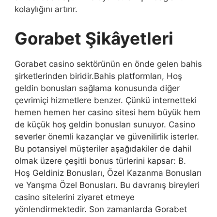
kolaylığını artırır.
Gorabet Şikâyetleri
Gorabet casino sektörünün en önde gelen bahis
şirketlerinden biridir.Bahis platformları, Hoş
geldin bonusları sağlama konusunda diğer
çevrimiçi hizmetlere benzer. Çünkü internetteki
hemen hemen her casino sitesi hem büyük hem
de küçük hoş geldin bonusları sunuyor. Casino
severler önemli kazançlar ve güvenilirlik isterler.
Bu potansiyel müşteriler aşağıdakiler de dahil
olmak üzere çeşitli bonus türlerini kapsar: B.
Hoş Geldiniz Bonusları, Özel Kazanma Bonusları
ve Yarışma Özel Bonusları. Bu davranış bireyleri
casino sitelerini ziyaret etmeye
yönlendirmektedir. Son zamanlarda Gorabet