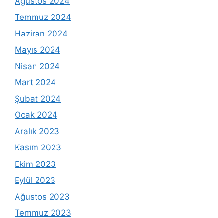
Ağustos 2024
Temmuz 2024
Haziran 2024
Mayıs 2024
Nisan 2024
Mart 2024
Şubat 2024
Ocak 2024
Aralık 2023
Kasım 2023
Ekim 2023
Eylül 2023
Ağustos 2023
Temmuz 2023