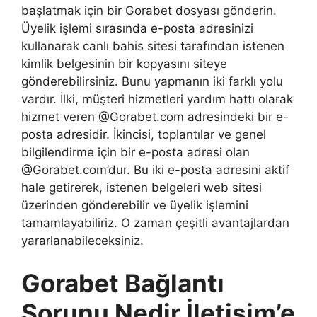
başlatmak için bir Gorabet dosyası gönderin.
Üyelik işlemi sırasında e-posta adresinizi
kullanarak canlı bahis sitesi tarafından istenen
kimlik belgesinin bir kopyasını siteye
gönderebilirsiniz. Bunu yapmanın iki farklı yolu
vardır. İlki, müşteri hizmetleri yardım hattı olarak
hizmet veren @Gorabet.com adresindeki bir e-
posta adresidir. İkincisi, toplantılar ve genel
bilgilendirme için bir e-posta adresi olan
@Gorabet.com’dur. Bu iki e-posta adresini aktif
hale getirerek, istenen belgeleri web sitesi
üzerinden gönderebilir ve üyelik işlemini
tamamlayabiliriz. O zaman çeşitli avantajlardan
yararlanabileceksiniz.
Gorabet Bağlantı
Sorunu Nedir İletişim’e