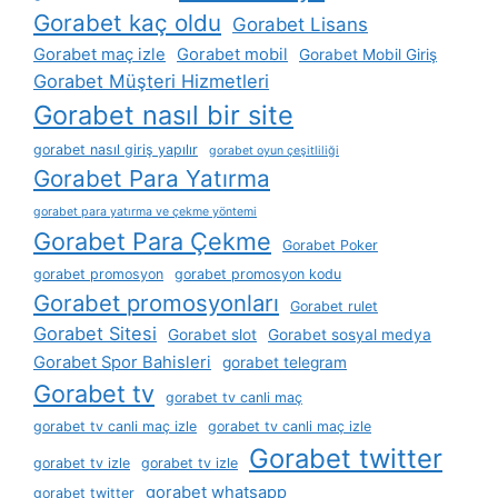
Gorabet kaç oldu
Gorabet Lisans
Gorabet maç izle
Gorabet mobil
Gorabet Mobil Giriş
Gorabet Müşteri Hizmetleri
Gorabet nasıl bir site
gorabet nasıl giriş yapılır
gorabet oyun çeşitliliği
Gorabet Para Yatırma
gorabet para yatırma ve çekme yöntemi
Gorabet Para Çekme
Gorabet Poker
gorabet promosyon
gorabet promosyon kodu
Gorabet promosyonları
Gorabet rulet
Gorabet Sitesi
Gorabet slot
Gorabet sosyal medya
Gorabet Spor Bahisleri
gorabet telegram
Gorabet tv
gorabet tv canli maç
gorabet tv canli maç izle
gorabet tv canli maç izle
Gorabet twitter
gorabet tv izle
gorabet tv izle
gorabet whatsapp
gorabet twitter