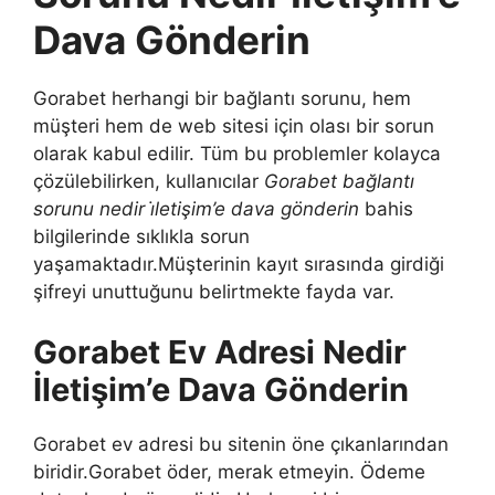
Dava Gönderin
Gorabet herhangi bir bağlantı sorunu, hem
müşteri hem de web sitesi için olası bir sorun
olarak kabul edilir. Tüm bu problemler kolayca
çözülebilirken, kullanıcılar
Gorabet bağlantı
sorunu nedir i̇letişim’e dava gönderin
bahis
bilgilerinde sıklıkla sorun
yaşamaktadır.Müşterinin kayıt sırasında girdiği
şifreyi unuttuğunu belirtmekte fayda var.
Gorabet Ev Adresi Nedir
İletişim’e Dava Gönderin
Gorabet ev adresi bu sitenin öne çıkanlarından
biridir.Gorabet öder, merak etmeyin. Ödeme