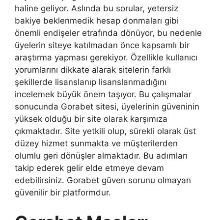
haline geliyor. Aslında bu sorular, yetersiz
bakiye beklenmedik hesap donmaları gibi
önemli endişeler etrafında dönüyor, bu nedenle
üyelerin siteye katılmadan önce kapsamlı bir
araştırma yapması gerekiyor. Özellikle kullanıcı
yorumlarını dikkate alarak sitelerin farklı
şekillerde lisanslanıp lisanslanmadığını
incelemek büyük önem taşıyor. Bu çalışmalar
sonucunda Gorabet sitesi, üyelerinin güveninin
yüksek olduğu bir site olarak karşımıza
çıkmaktadır. Site yetkili olup, sürekli olarak üst
düzey hizmet sunmakta ve müşterilerden
olumlu geri dönüşler almaktadır. Bu adımları
takip ederek gelir elde etmeye devam
edebilirsiniz. Gorabet güven sorunu olmayan
güvenilir bir platformdur.