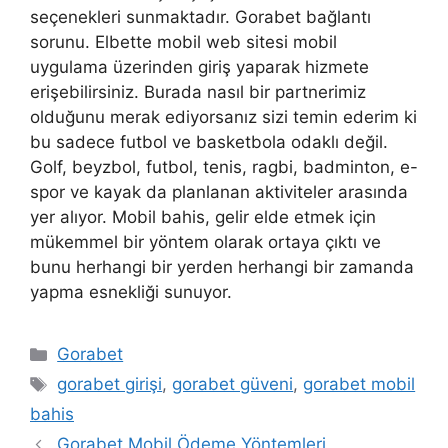
seçenekleri sunmaktadır. Gorabet bağlantı
sorunu. Elbette mobil web sitesi mobil
uygulama üzerinden giriş yaparak hizmete
erişebilirsiniz. Burada nasıl bir partnerimiz
olduğunu merak ediyorsanız sizi temin ederim ki
bu sadece futbol ve basketbola odaklı değil.
Golf, beyzbol, futbol, ​​tenis, ragbi, badminton, e-
spor ve kayak da planlanan aktiviteler arasında
yer alıyor. Mobil bahis, gelir elde etmek için
mükemmel bir yöntem olarak ortaya çıktı ve
bunu herhangi bir yerden herhangi bir zamanda
yapma esnekliği sunuyor.
Kategoriler
Gorabet
Etiketler
gorabet girişi
,
gorabet güveni
,
gorabet mobil
bahis
Gorabet Mobil Ödeme Yöntemleri