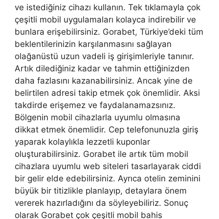
ve istediğiniz cihazı kullanın. Tek tıklamayla çok
çeşitli mobil uygulamaları kolayca indirebilir ve
bunlara erişebilirsiniz. Gorabet, Türkiye’deki tüm
beklentilerinizin karşılanmasını sağlayan
olağanüstü uzun vadeli iş girişimleriyle tanınır.
Artık dilediğiniz kadar ve tahmin ettiğinizden
daha fazlasını kazanabilirsiniz. Ancak yine de
belirtilen adresi takip etmek çok önemlidir. Aksi
takdirde erişemez ve faydalanamazsınız.
Bölgenin mobil cihazlarla uyumlu olmasına
dikkat etmek önemlidir. Cep telefonunuzla giriş
yaparak kolaylıkla lezzetli kuponlar
oluşturabilirsiniz. Gorabet ile artık tüm mobil
cihazlara uyumlu web siteleri tasarlayarak ciddi
bir gelir elde edebilirsiniz. Ayrıca otelin zeminini
büyük bir titizlikle planlayıp, detaylara önem
vererek hazırladığını da söyleyebiliriz. Sonuç
olarak Gorabet çok çeşitli mobil bahis