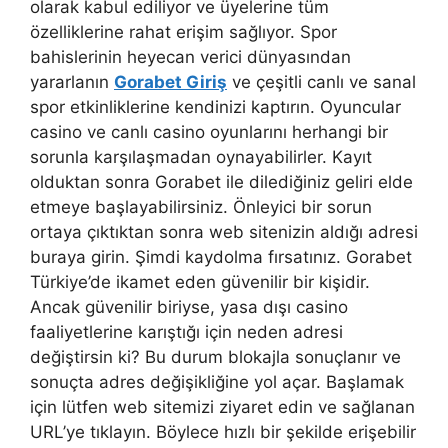
olarak kabul ediliyor ve üyelerine tüm
özelliklerine rahat erişim sağlıyor. Spor
bahislerinin heyecan verici dünyasından
yararlanın
Gorabet Giriş
ve çeşitli canlı ve sanal
spor etkinliklerine kendinizi kaptırın. Oyuncular
casino ve canlı casino oyunlarını herhangi bir
sorunla karşılaşmadan oynayabilirler. Kayıt
olduktan sonra Gorabet ile dilediğiniz geliri elde
etmeye başlayabilirsiniz. Önleyici bir sorun
ortaya çıktıktan sonra web sitenizin aldığı adresi
buraya girin. Şimdi kaydolma fırsatınız. Gorabet
Türkiye’de ikamet eden güvenilir bir kişidir.
Ancak güvenilir biriyse, yasa dışı casino
faaliyetlerine karıştığı için neden adresi
değiştirsin ki? Bu durum blokajla sonuçlanır ve
sonuçta adres değişikliğine yol açar. Başlamak
için lütfen web sitemizi ziyaret edin ve sağlanan
URL’ye tıklayın. Böylece hızlı bir şekilde erişebilir