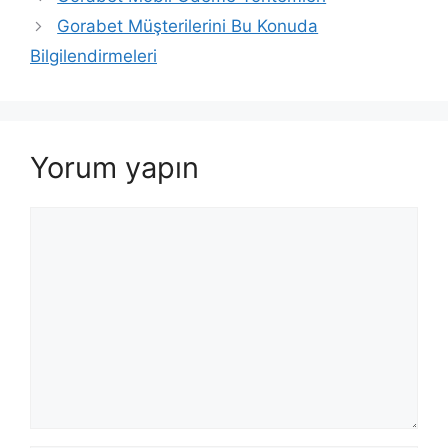
Gorabet Müşterilerini Bu Konuda
Bilgilendirmeleri
Yorum yapın
Yorum