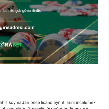
Bahis koymadan önce lisans ayrıntılarını incelemek
çok önemlidir. Güvenilirliği değerlendirmek için