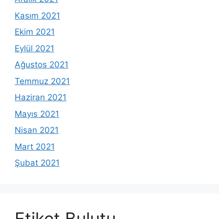
Kasım 2021
Ekim 2021
Eylül 2021
Ağustos 2021
Temmuz 2021
Haziran 2021
Mayıs 2021
Nisan 2021
Mart 2021
Şubat 2021
Etiket Bulutu