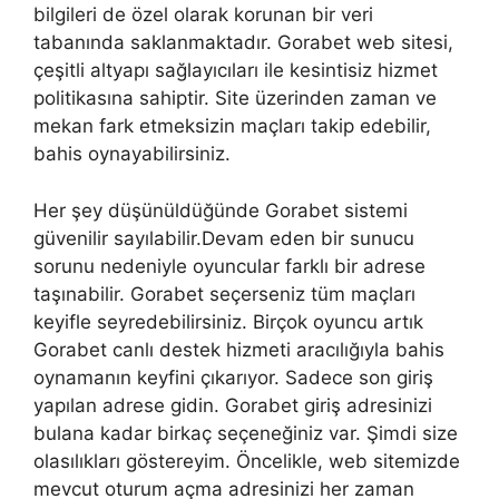
bilgileri de özel olarak korunan bir veri
tabanında saklanmaktadır. Gorabet web sitesi,
çeşitli altyapı sağlayıcıları ile kesintisiz hizmet
politikasına sahiptir. Site üzerinden zaman ve
mekan fark etmeksizin maçları takip edebilir,
bahis oynayabilirsiniz.
Her şey düşünüldüğünde Gorabet sistemi
güvenilir sayılabilir.Devam eden bir sunucu
sorunu nedeniyle oyuncular farklı bir adrese
taşınabilir. Gorabet seçerseniz tüm maçları
keyifle seyredebilirsiniz. Birçok oyuncu artık
Gorabet canlı destek hizmeti aracılığıyla bahis
oynamanın keyfini çıkarıyor. Sadece son giriş
yapılan adrese gidin. Gorabet giriş adresinizi
bulana kadar birkaç seçeneğiniz var. Şimdi size
olasılıkları göstereyim. Öncelikle, web sitemizde
mevcut oturum açma adresinizi her zaman