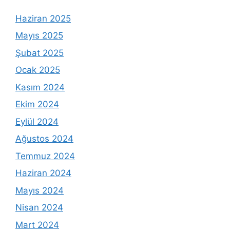
Haziran 2025
Mayıs 2025
Şubat 2025
Ocak 2025
Kasım 2024
Ekim 2024
Eylül 2024
Ağustos 2024
Temmuz 2024
Haziran 2024
Mayıs 2024
Nisan 2024
Mart 2024