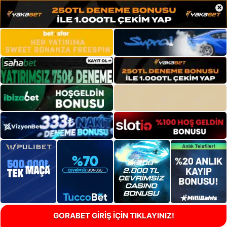
×
GORABET GİRİŞ İÇİN TIKLAYINIZ!