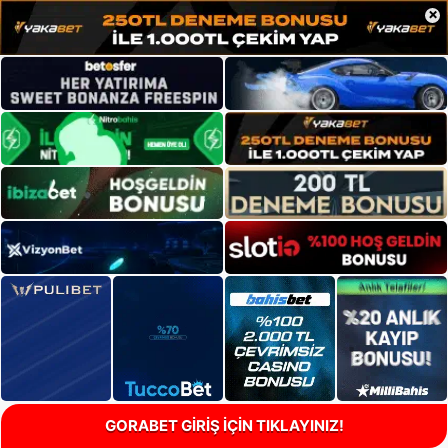
×
GORABET GİRİŞ İÇİN TIKLAYINIZ!