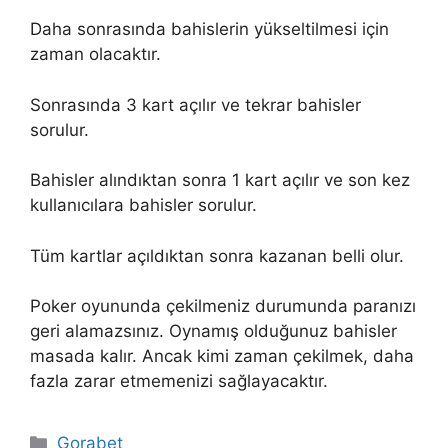
Daha sonrasında bahislerin yükseltilmesi için
zaman olacaktır.
Sonrasında 3 kart açılır ve tekrar bahisler
sorulur.
Bahisler alındıktan sonra 1 kart açılır ve son kez
kullanıcılara bahisler sorulur.
Tüm kartlar açıldıktan sonra kazanan belli olur.
Poker oyununda çekilmeniz durumunda paranızı
geri alamazsınız. Oynamış olduğunuz bahisler
masada kalır. Ancak kimi zaman çekilmek, daha
fazla zarar etmemenizi sağlayacaktır.
Kategoriler
Gorabet