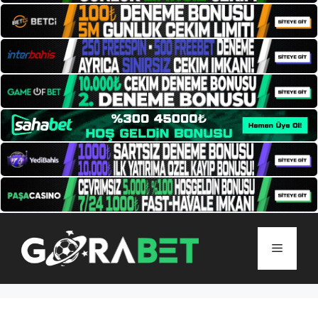
İçeriğe
atla
Menü