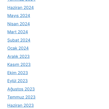
Haziran 2024
Mayıs 2024
Nisan 2024
Mart 2024
Şubat 2024
Ocak 2024
Aralık 2023
Kasım 2023
Ekim 2023
Eylül 2023
Ağustos 2023
Temmuz 2023
Haziran 2023