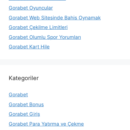
Gorabet Oyuncular
Gorabet Web Sitesinde Bahis Oynamak
Gorabet Çekilme Limitleri
Gorabet Olumlu Spor Yorumları
Gorabet Kart Hile
Kategoriler
Gorabet
Gorabet Bonus
Gorabet Giriş
Gorabet Para Yatırma ve Çekme