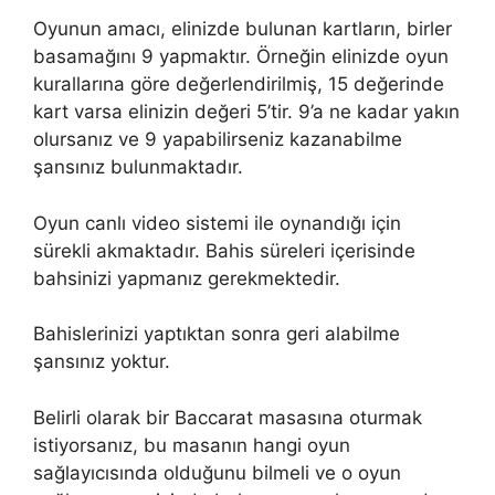
Oyunun amacı, elinizde bulunan kartların, birler
basamağını 9 yapmaktır. Örneğin elinizde oyun
kurallarına göre değerlendirilmiş, 15 değerinde
kart varsa elinizin değeri 5’tir. 9’a ne kadar yakın
olursanız ve 9 yapabilirseniz kazanabilme
şansınız bulunmaktadır.
Oyun canlı video sistemi ile oynandığı için
sürekli akmaktadır. Bahis süreleri içerisinde
bahsinizi yapmanız gerekmektedir.
Bahislerinizi yaptıktan sonra geri alabilme
şansınız yoktur.
Belirli olarak bir Baccarat masasına oturmak
istiyorsanız, bu masanın hangi oyun
sağlayıcısında olduğunu bilmeli ve o oyun