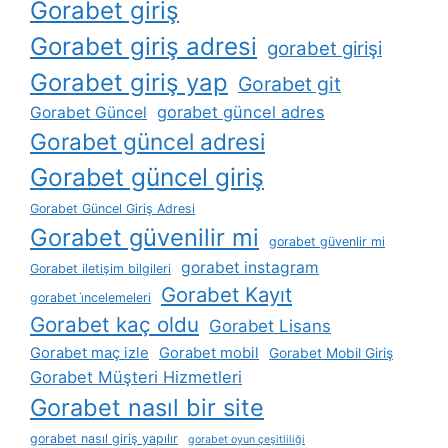
Gorabet giriş
Gorabet giriş adresi
gorabet girişi
Gorabet giriş yap
Gorabet git
gorabet güncel adres
Gorabet Güncel
Gorabet güncel adresi
Gorabet güncel giriş
Gorabet Güncel Giriş Adresi
Gorabet güvenilir mi
gorabet güvenlir mi
gorabet instagram
Gorabet iletişim bilgileri
Gorabet Kayıt
gorabet i̇ncelemeleri
Gorabet kaç oldu
Gorabet Lisans
Gorabet maç izle
Gorabet mobil
Gorabet Mobil Giriş
Gorabet Müşteri Hizmetleri
Gorabet nasıl bir site
gorabet nasıl giriş yapılır
gorabet oyun çeşitliliği