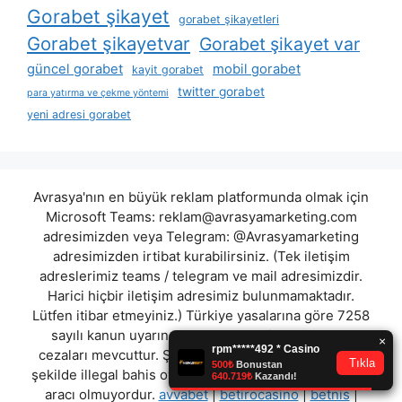
Gorabet şikayet
gorabet şikayetleri
Gorabet şikayetvar
Gorabet şikayet var
güncel gorabet
mobil gorabet
kayit gorabet
twitter gorabet
para yatırma ve çekme yöntemi
yeni adresi gorabet
Avrasya'nın en büyük reklam platformunda olmak için
Microsoft Teams:
reklam@avrasyamarketing.com
adresimizden veya Telegram: @Avrasyamarketing
adresimizden irtibat kurabilirsiniz. (Tek iletişim
adreslerimiz teams / telegram ve mail adresimizdir.
Harici hiçbir iletişim adresimiz bulunmamaktadır.
Lütfen itibar etmeyiniz.) Türkiye yasalarına göre 7258
sayılı kanun uyarınca yasa dışı bahis oynamanın
cezaları mevcuttur. Şu an bulunduğunuz site hiç bir
şekilde illegal bahis oyunları oynatmıyor ve oynamaya
aracı olmuyordur.
avvabet
|
betirocasino
|
betnis
|