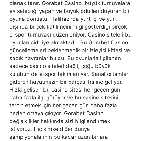
olanak tanır. Gorabet Casino, büyük turnuvalara
ev sahipliği yapan ve büyük ödülleri duyuran bir
oyuna dönüştü. Halihazırda yurt içi ve yurt
dışında birçok katılımcının ilgi gösterdiği birçok
e-spor turnuvası düzenleniyor. Casino siteleri bu
oyunları ciddiye almaktadır. Bu Gorabet Casino
güncellemeleri beklenmedik bir izleyici kitlesi ve
sadık hayranlar buldu. Bu oyunlarla ilgilenen
sadece casino siteleri değil, çoğu büyük
kulübün de e-spor takımları var. Sanal ortamlar
giderek hayatımızın bir parçası haline geliyor.
Hızla gelişen bu casino sitesi her geçen gün
daha fazla ilgi görüyor ve bu casino sitesini
tercih etmek için her geçen gün daha fazla
neden ortaya çıkıyor. Gorabet Casino
değişiklikler hakkında sizi bilgilendirmek
istiyoruz. Hiç kimse diğer dünya
şampiyonalarının bu kadar uzun bir ara