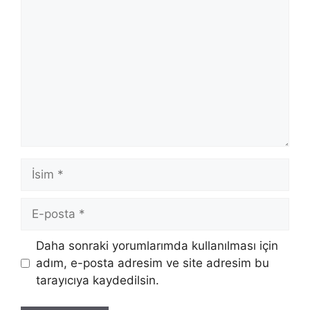
Yorum
İsim
E-
posta
İnternet
Daha sonraki yorumlarımda kullanılması için
sitesi
adım, e-posta adresim ve site adresim bu
tarayıcıya kaydedilsin.