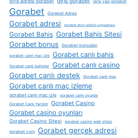
giris gorabet
giris adresi gorabet
giris yap gorabet
Gorabet
Gorabet Adres
Gorabet adresi
gorabet akıllı telefon uygulaması
Gorabet Bahis Sitesi
Gorabet Bahis
Gorabet bonus
Gorabet bonusları
Gorabet canlı bahis
gorabet canli maç izle
Gorabet canlı casino
Gorabet canlı bahisler
Gorabet canlı destek
Gorabet canlı maç
Gorabet canlı maç izleme
gorabet canlı maç i̇zle
gorabet canlı oyunlar
Gorabet Casino
Gorabet Canlı Yardım
Gorabet casino oyunları
Gorabet Casino Sitesi
gorabet casino web sitesi
Gorabet gerçek adresi
gorabet com