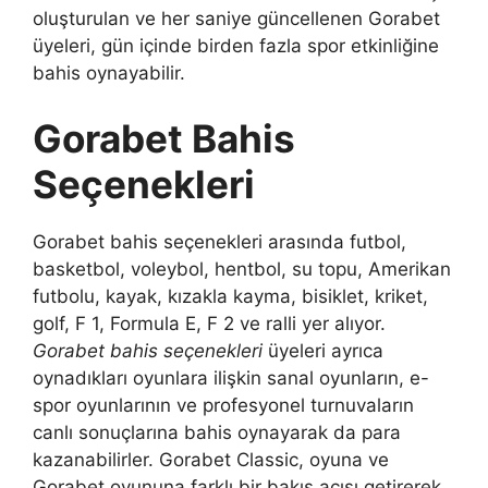
oluşturulan ve her saniye güncellenen Gorabet
üyeleri, gün içinde birden fazla spor etkinliğine
bahis oynayabilir.
Gorabet Bahis
Seçenekleri
Gorabet bahis seçenekleri arasında futbol,
basketbol, voleybol, hentbol, su topu, Amerikan
futbolu, kayak, kızakla kayma, bisiklet, kriket,
golf, F 1, Formula E, F 2 ve ralli yer alıyor.
Gorabet bahis seçenekleri
üyeleri ayrıca
oynadıkları oyunlara ilişkin sanal oyunların, e-
spor oyunlarının ve profesyonel turnuvaların
canlı sonuçlarına bahis oynayarak da para
kazanabilirler. Gorabet Classic, oyuna ve
Gorabet oyununa farklı bir bakış açısı getirerek